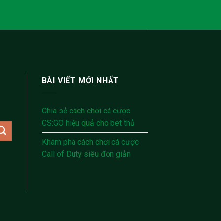
BÀI VIẾT MỚI NHẤT
Chia sẻ cách chơi cá cược
CS:GO hiệu quả cho bet thủ
Khám phá cách chơi cá cược
Call of Duty siêu đơn giản